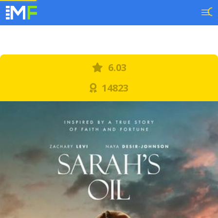
6.03
14823