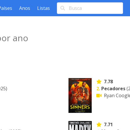
Países
Anos
Listas
por ano
7.78
25)
2.
Pecadores
(
Ryan Coogl
7.71