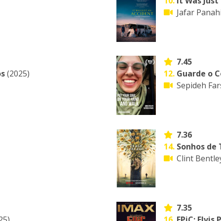
10.
It Was Just
Jafar Panah
7.45
os
(2025)
12.
Guarde o C
Sepideh Far
7.36
14.
Sonhos de
Clint Bentle
7.35
25)
16.
EPiC: Elvis