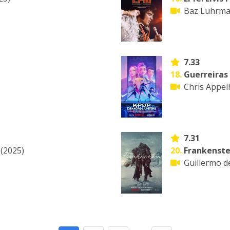
Baz Luhrm
7.33
18.
Guerreiras
Chris Appe
7.31
(2025)
20.
Frankenste
Guillermo d