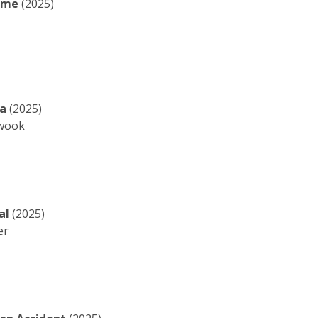
eme
(2025)
da
(2025)
wook
al
(2025)
er