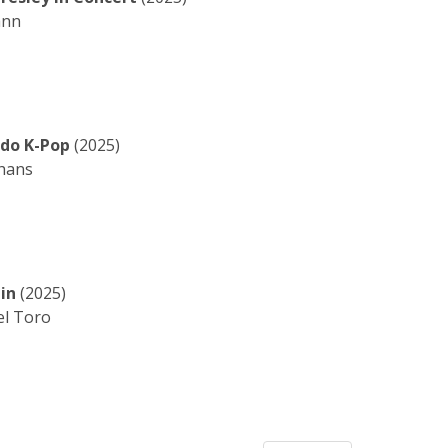
ann
 do K-Pop
(2025)
lhans
in
(2025)
el Toro