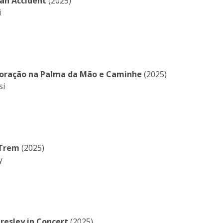
 an Accident
(2025)
i
oração na Palma da Mão e Caminhe
(2025)
si
 Trem
(2025)
y
 Presley in Concert
(2025)