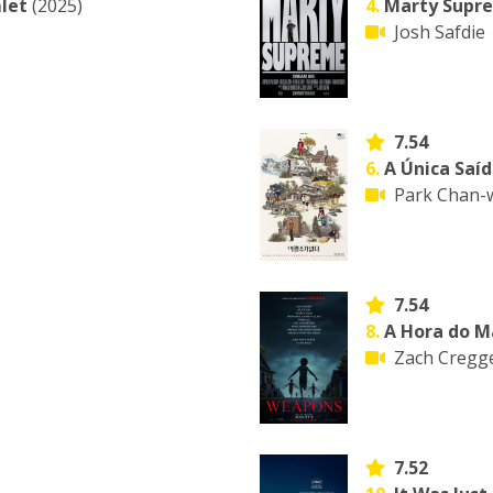
let
(2025)
4.
Marty Supr
Josh Safdie
7.54
6.
A Única Saí
Park Chan-
7.54
8.
A Hora do M
Zach Cregg
7.52