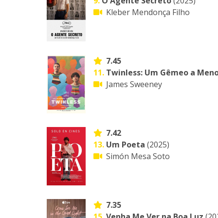
9.
O Agente Secreto
(2025)
Kleber Mendonça Filho
7.45
11.
Twinless: Um Gêmeo a Men
James Sweeney
7.42
13.
Um Poeta
(2025)
Simón Mesa Soto
7.35
15.
Venha Me Ver na Boa Luz
(20