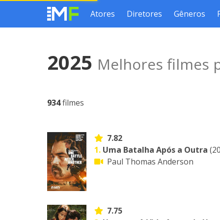
Atores
Diretores
Gêneros
2025
Melhores filmes 
934
filmes
7.82
1.
Uma Batalha Após a Outra
(20
Paul Thomas Anderson
7.75