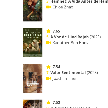
3.
Hamnet: A Vida Antes de Ham
Chloé Zhao
7.65
5.
A Voz de Hind Rajab
(2025)
Kaouther Ben Hania
7.54
7.
Valor Sentimental
(2025)
Joachim Trier
7.52