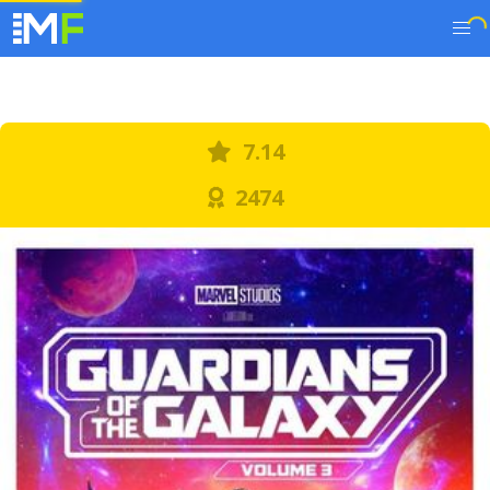
7.14
2474