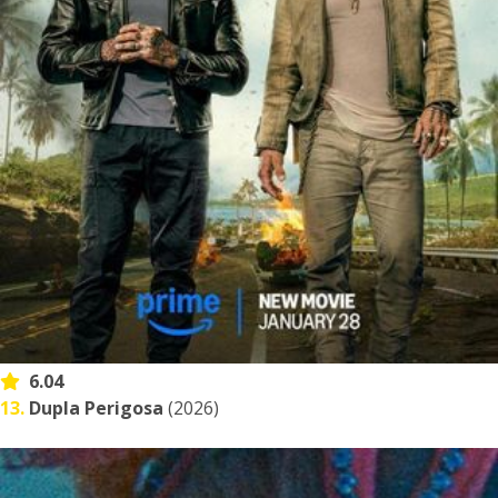
6.04
13.
Dupla Perigosa
(2026)