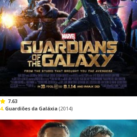
7.63
4.
Guardiões da Galáxia
(2014)