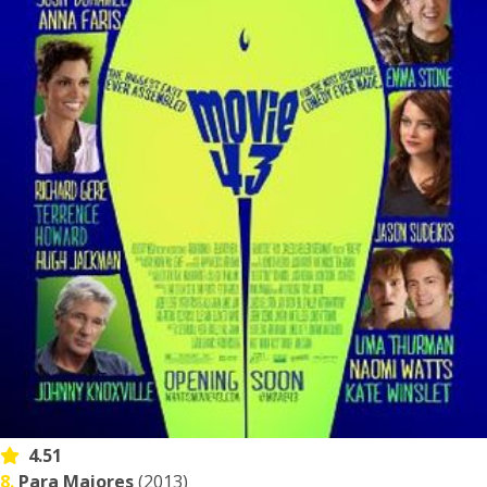
4.51
8.
Para Maiores
(2013)