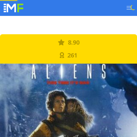
8.90
261