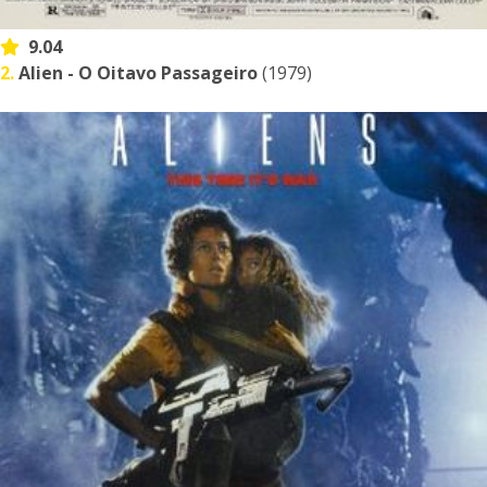
9.04
2.
Alien - O Oitavo Passageiro
(1979)