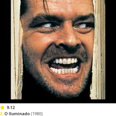
9.12
2.
O Iluminado
(1980)