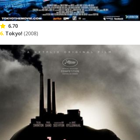
6.70
6.
Tokyo!
(2008)