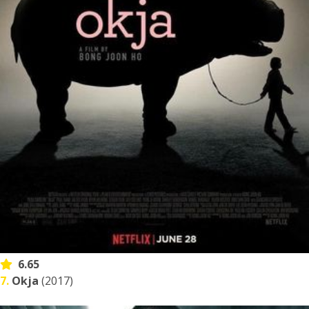
6.65
7.
Okja
(2017)