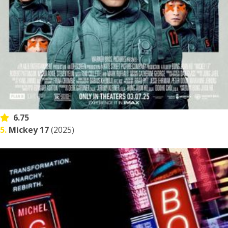
6.75
5.
Mickey 17
(2025)