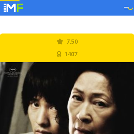
7.50
1407