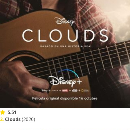
5.51
2.
Clouds
(2020)