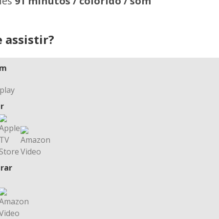
hes
91 minutos / colorido / som
 assistir?
am
r
rar