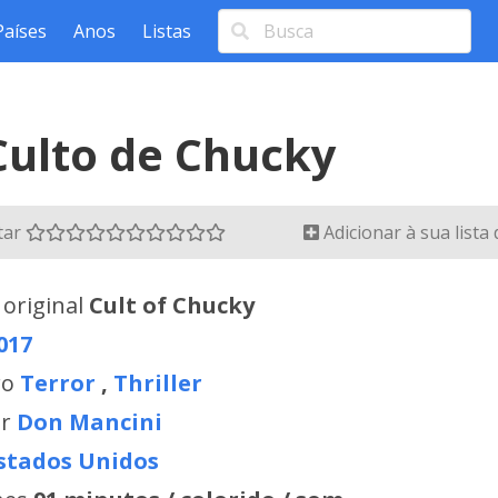
Países
Anos
Listas
Culto de Chucky
tar
Adicionar à sua lista
 original
Cult of Chucky
017
ro
Terror
,
Thriller
or
Don Mancini
stados Unidos