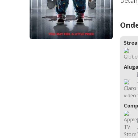
Detal
Onde
Stre
Aluga
Comp