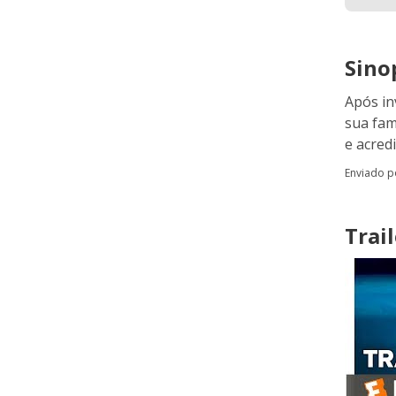
Sino
Após in
sua fam
e acred
Enviado 
Trail