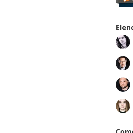
Elen
Come