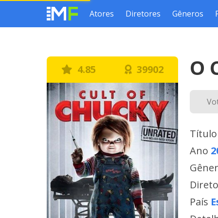
Atores
Diretores
Gêneros
O 
4.85
39902
Vo
Título
Ano
2
Gêne
Diret
País
E