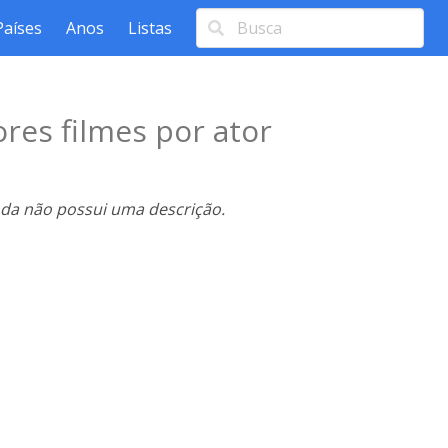
Países
Anos
Listas
res filmes por ator
nda não possui uma descrição.