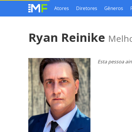
Atores
Diretores
Gêneros
Ryan Reinike
Melho
Esta pessoa ai