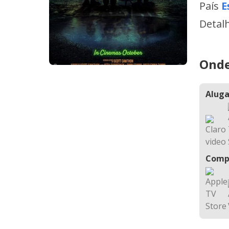
País
E
Detal
Onde
Aluga
Comp