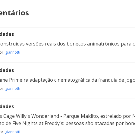
ntários
idades
onstruídas versões reais dos bonecos animatrônicos para o 
por
giannotti
idades
me Primeira adaptação cinematográfica da franquia de jo
por
giannotti
idades
s Cage Willy's Wonderland - Parque Maldito, estrelado po
 ao de Five Nights at Freddy's: pessoas são atacadas por b
por
giannotti