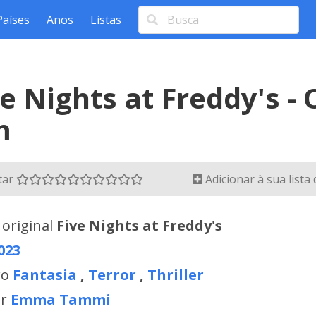
Países
Anos
Listas
ve Nights at Freddy's -
m
tar
Adicionar à sua lista
 original
Five Nights at Freddy's
023
ro
Fantasia
,
Terror
,
Thriller
or
Emma Tammi