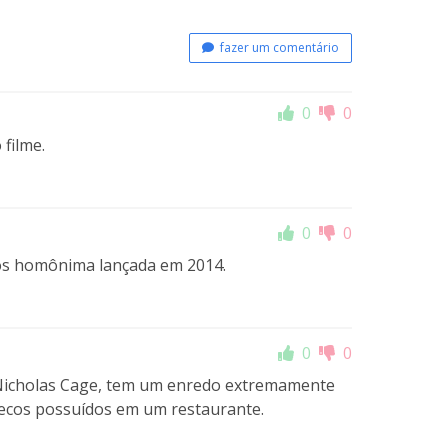
fazer um comentário
0
0
filme.
0
0
gos homônima lançada em 2014.
0
0
r Nicholas Cage, tem um enredo extremamente
onecos possuídos em um restaurante.