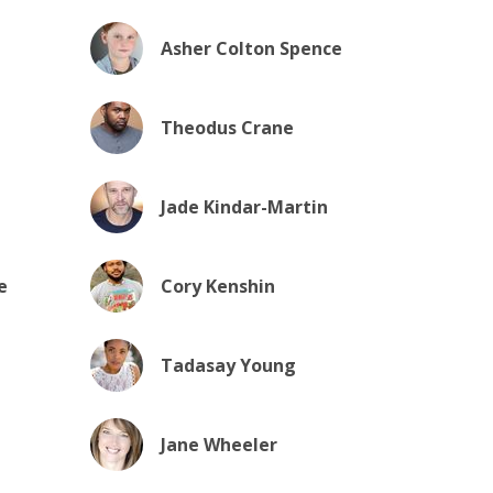
Asher Colton Spence
Theodus Crane
Jade Kindar-Martin
e
Cory Kenshin
Tadasay Young
Jane Wheeler