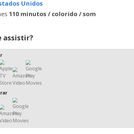
stados Unidos
hes
110 minutos / colorido / som
 assistir?
r
rar