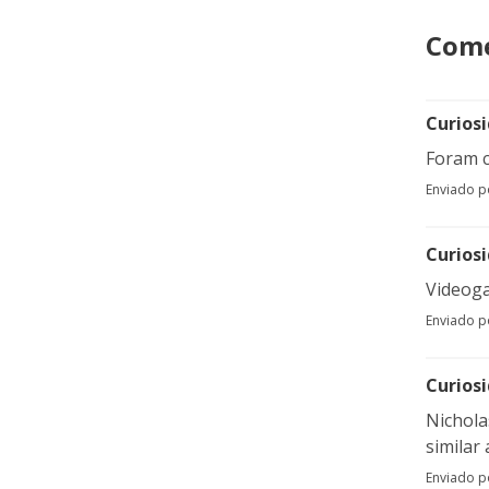
Come
Curios
Foram c
Enviado 
Curios
Videoga
Enviado 
Curios
Nichola
similar
Enviado 