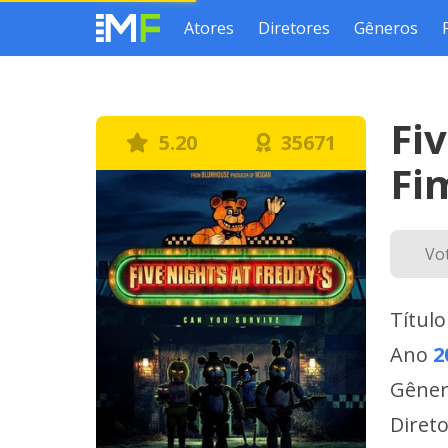
Atores
Diretores
Gêneros
Fi
5.20
35671
Fi
Vo
Título
Ano
2
Gêne
Diret