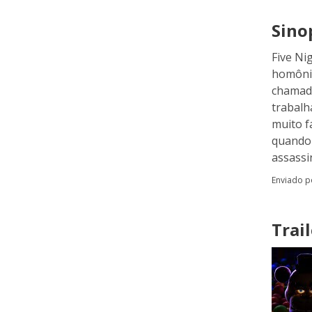
Sino
Five Ni
homônim
chamado
trabalh
muito f
quando 
assassi
Enviado 
Trail