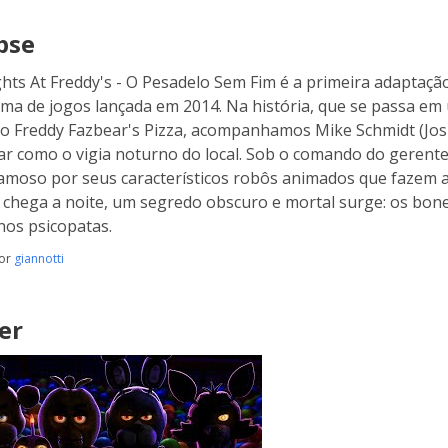
pse
ghts At Freddy's - O Pesadelo Sem Fim é a primeira adaptaç
a de jogos lançada em 2014. Na história, que se passa em 
 Freddy Fazbear's Pizza, acompanhamos Mike Schmidt (Jos
ar como o vigia noturno do local. Sob o comando do gerente 
amoso por seus característicos robôs animados que fazem a 
chega a noite, um segredo obscuro e mortal surge: os bo
nos psicopatas.
por
giannotti
er