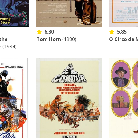
6.30
5.85
the
Tom Horn
(1980)
O Circo da 
r
(1984)