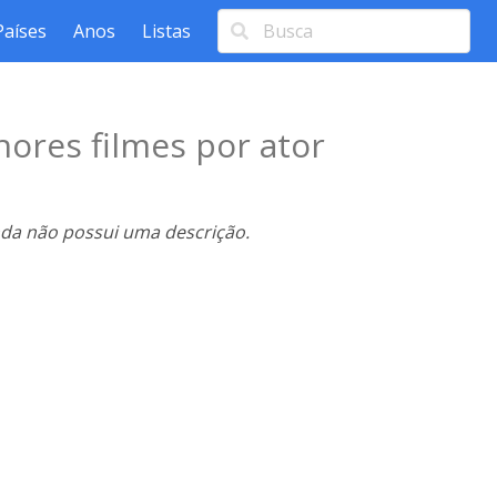
Países
Anos
Listas
ores filmes por ator
nda não possui uma descrição.