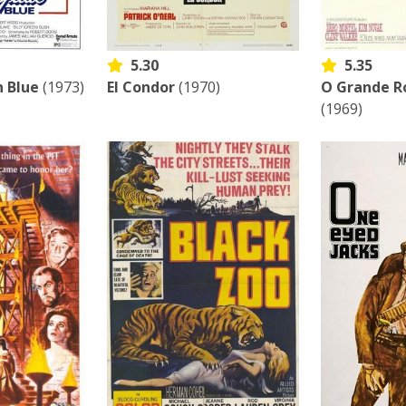
5.30
5.35
n Blue
(1973)
El Condor
(1970)
O Grande R
(1969)