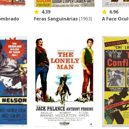
4.39
6.96
sombrado
Feras Sanguinárias
(1963)
A Face Ocul