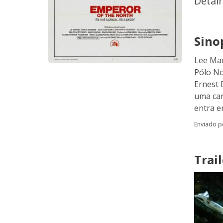
Detal
Sino
Lee Mar
Pólo No
Ernest 
uma car
entra e
Enviado 
Trail