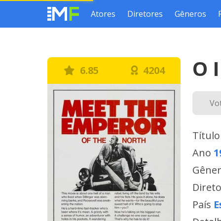
Atores
Diretores
Gêneros
O 
6.85
4204
Vo
Título
Ano
1
Gêne
Diret
País
E