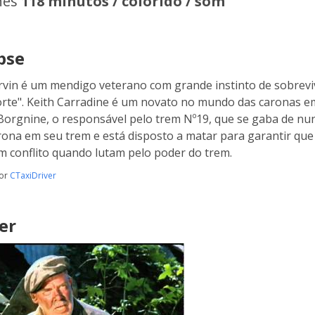
hes
118 minutos / colorido / som
pse
vin é um mendigo veterano com grande instinto de sobreviv
rte". Keith Carradine é um novato no mundo das caronas em
Borgnine, o responsável pelo trem Nº19, que se gaba de n
ona em seu trem e está disposto a matar para garantir que 
m conflito quando lutam pelo poder do trem.
por
CTaxiDriver
er