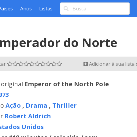
Países
Anos
Listas
Imperador do Norte
tar
Adicionar à sua lista
 original
Emperor of the North Pole
973
ro
Ação
,
Drama
,
Thriller
or
Robert Aldrich
stados Unidos