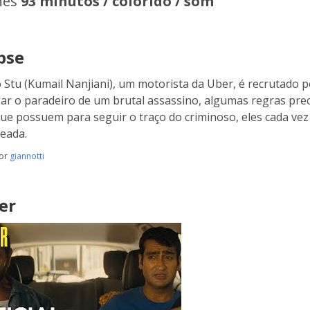
hes
93 minutos / colorido / som
pse
Stu (Kumail Nanjiani), um motorista da Uber, é recrutado po
gar o paradeiro de um brutal assassino, algumas regras pr
que possuem para seguir o traço do criminoso, eles cada ve
eada.
por
giannotti
er