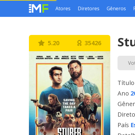
Atores
Diretores
Gêneros
St
5.20
35426
Vo
Título
Ano
2
Gêne
Diret
País
E