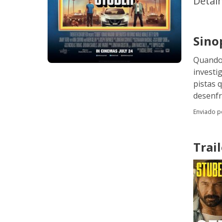
Detal
Sino
Quando 
investi
pistas 
desenfr
Enviado 
Trail