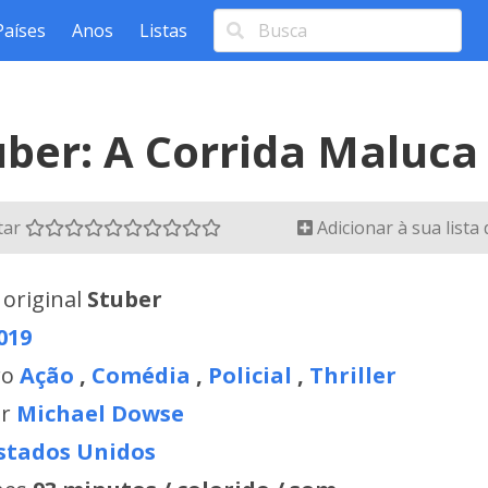
Países
Anos
Listas
uber: A Corrida Maluca
tar
Adicionar à sua lista
 original
Stuber
019
ro
Ação
,
Comédia
,
Policial
,
Thriller
or
Michael Dowse
stados Unidos