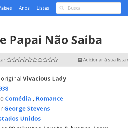
Países
Anos
Listas
e Papai Não Saiba
tar
Adicionar à sua lista
 original
Vivacious Lady
938
ro
Comédia
,
Romance
or
George Stevens
stados Unidos