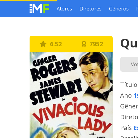
Atores
Diretores
Gêneros
Qu
6.52
7952
Vo
Título
Ano
1
Gêne
Diret
País
E