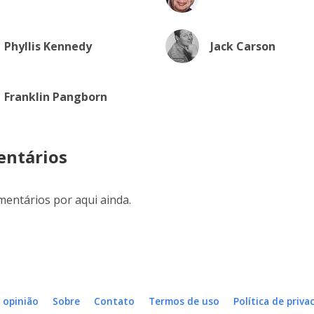
Phyllis Kennedy
Jack Carson
Franklin Pangborn
ntários
entários por aqui ainda.
 opinião
Sobre
Contato
Termos de uso
Política de priva