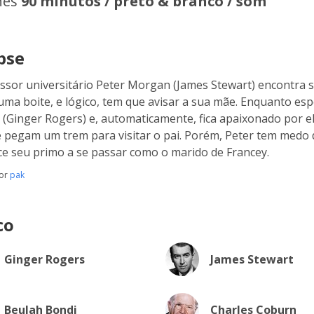
hes
90 minutos / preto & branco / som
pse
ssor universitário Peter Morgan (James Stewart) encontra s
uma boite, e lógico, tem que avisar a sua mãe. Enquanto espe
 (Ginger Rogers) e, automaticamente, fica apaixonado por el
 pegam um trem para visitar o pai. Porém, Peter tem medo d
e seu primo a se passar como o marido de Francey.
por
pak
co
Ginger Rogers
James Stewart
Beulah Bondi
Charles Coburn