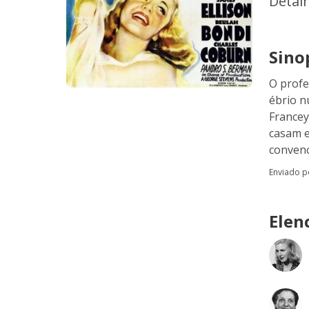
Detal
Sino
O profe
ébrio n
Francey
casam e
convenc
Enviado 
Elen