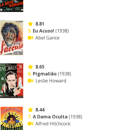
8.81
5.
Eu Acuso!
(1938)
Abel Gance
8.65
6.
Pigmalião
(1938)
Leslie Howard
8.44
7.
A Dama Oculta
(1938)
Alfred Hitchcock