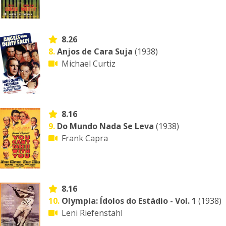
8.26
8.
Anjos de Cara Suja
(1938)
Michael Curtiz
8.16
9.
Do Mundo Nada Se Leva
(1938)
Frank Capra
8.16
10.
Olympia: Ídolos do Estádio - Vol. 1
(1938)
Leni Riefenstahl