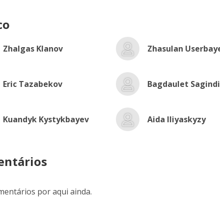
co
Zhalgas Klanov
Zhasulan Userbay
Eric Tazabekov
Bagdaulet Sagind
Kuandyk Kystykbayev
Aida Iliyaskyzy
ntários
entários por aqui ainda.