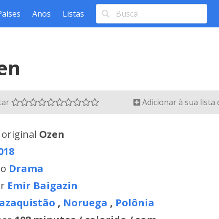
Países
Anos
Listas
en
tar
Adicionar à sua lista
 original
Ozen
018
ro
Drama
or
Emir Baigazin
azaquistão
,
Noruega
,
Polônia