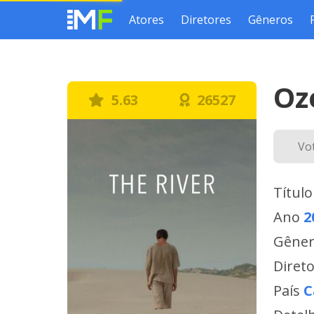
Atores
Diretores
Gêneros
Oz
5.63
26527
Vo
Título
Ano
2
Gêne
Diret
País
C