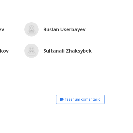
ev
Ruslan Userbayev
ikov
Sultanali Zhaksybek
fazer um comentário