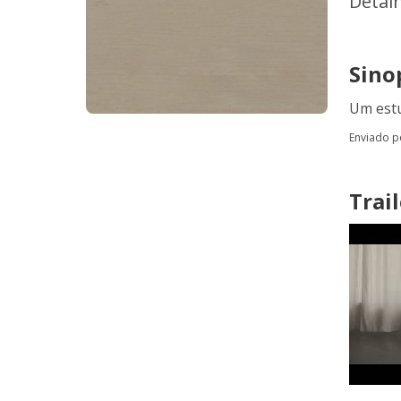
Detal
Sino
Um estu
Enviado 
Trail