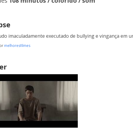
hes
108 minutos / colorido / som
pse
do imaculadamente executado de bullying e vingança em u
por
melhoresfilmes
er