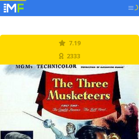
7.19
2333