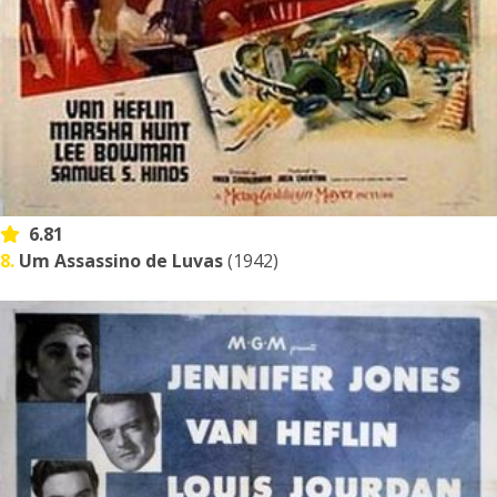
6.81
8.
Um Assassino de Luvas
(1942)