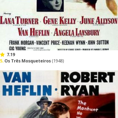
7.19
5.
Os Três Mosqueteiros
(1948)