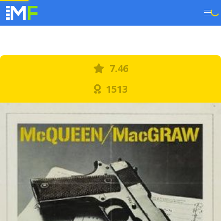
7.46
1513