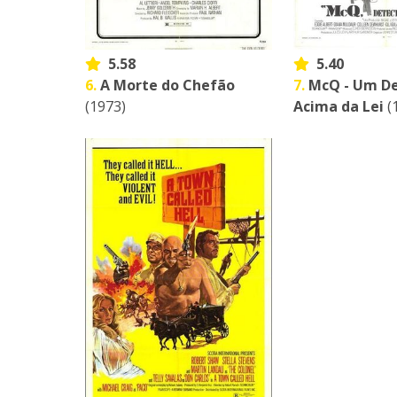
5.58
5.40
6.
A Morte do Chefão
7.
McQ - Um De
(1973)
Acima da Lei
(