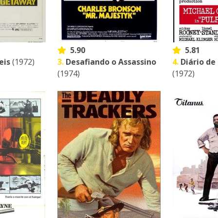
5.90
5.81
eis
(1972)
3.
Desafiando o Assassino
4.
Diário d
(1974)
(1972)