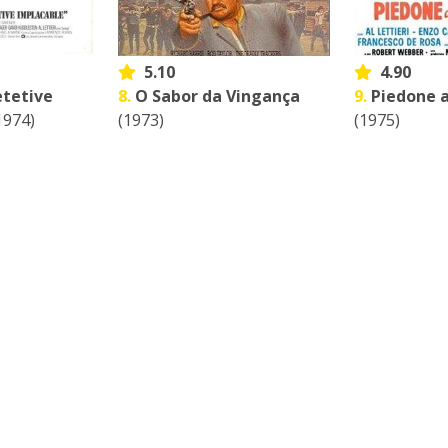
5.10
4.90
tetive
8.
O Sabor da Vingança
9.
Piedone 
1974)
(1973)
(1975)