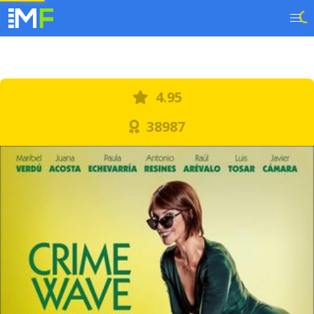
4.95
38987