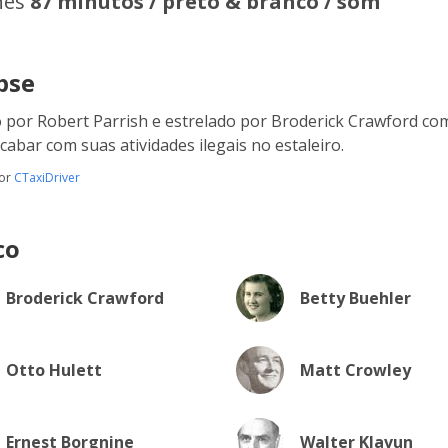
hes
87 minutos / preto & branco / som
pse
o por Robert Parrish e estrelado por Broderick Crawford como
acabar com suas atividades ilegais no estaleiro.
por
CTaxiDriver
co
Broderick Crawford
Betty Buehler
Otto Hulett
Matt Crowley
Ernest Borgnine
Walter Klavun