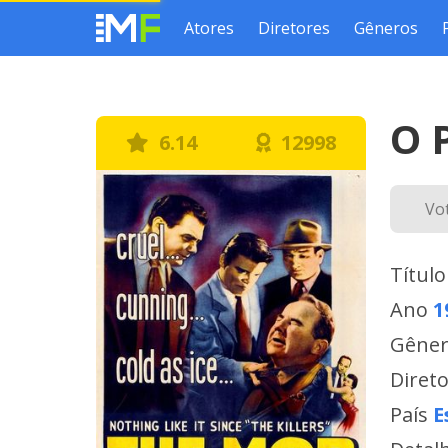
Atores
Diretores
Gêneros
O 
6.14
12998
Vo
Título
Ano
1
Gêne
Diret
País
E