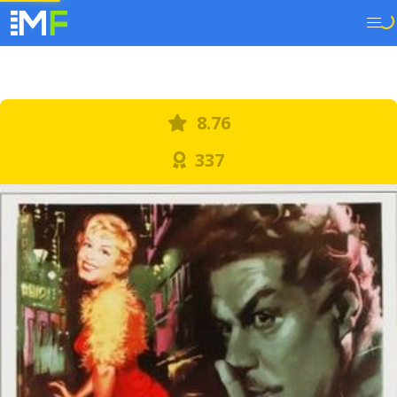
8.76
337