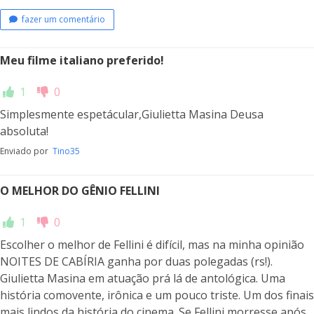
fazer um comentário
Meu filme italiano preferido!
1
0
Simplesmente espetácular,Giulietta Masina Deusa
absoluta!
Enviado por
Tino35
O MELHOR DO GÊNIO FELLINI
1
0
Escolher o melhor de Fellini é difícil, mas na minha opinião
NOITES DE CABÍRIA ganha por duas polegadas (rs!).
Giulietta Masina em atuação prá lá de antológica. Uma
história comovente, irônica e um pouco triste. Um dos finais
mais lindos da história do cinema. Se Fellini morresse após