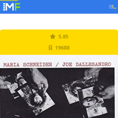
5.85
19688