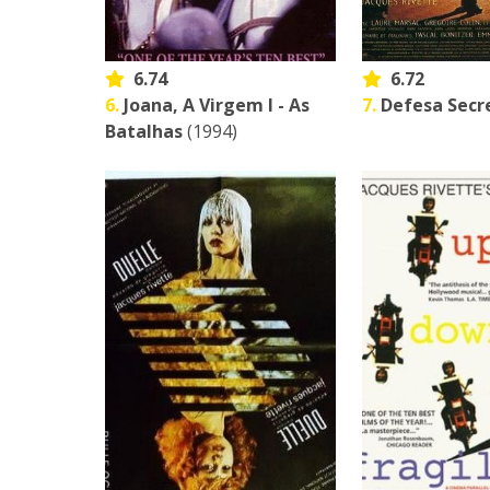
6.74
6.72
6.
Joana, A Virgem I - As
7.
Defesa Secr
Batalhas
(1994)