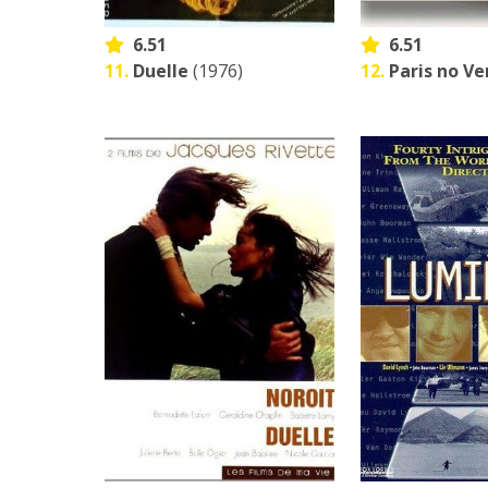
6.51
6.51
11.
Duelle
(1976)
12.
Paris no Ve