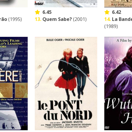
6.45
6.42
rão
(1995)
13.
Quem Sabe?
(2001)
14.
La Band
(1989)