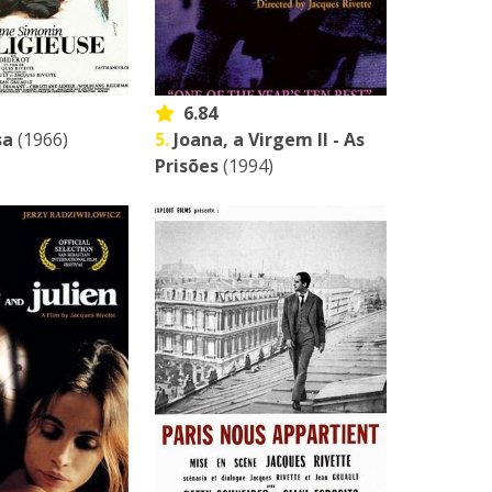
6.84
sa
(1966)
5.
Joana, a Virgem II - As
Prisões
(1994)