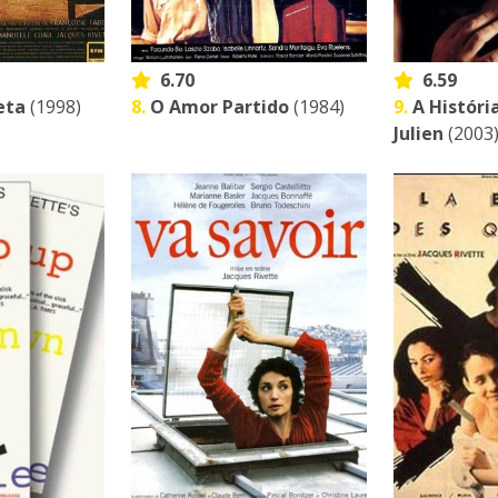
6.70
6.59
eta
(1998)
8.
O Amor Partido
(1984)
9.
A Históri
Julien
(2003