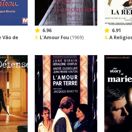
6.96
6.91
ie Vão de
3.
L'Amour Fou
(1969)
4.
A Religio