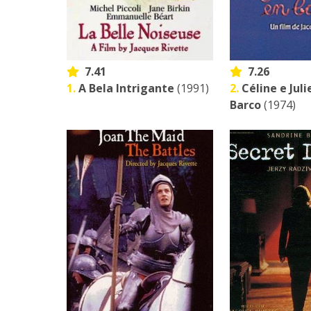
7.41
7.26
1.
A Bela Intrigante
(1991)
2.
Céline e Jul
Barco
(1974)