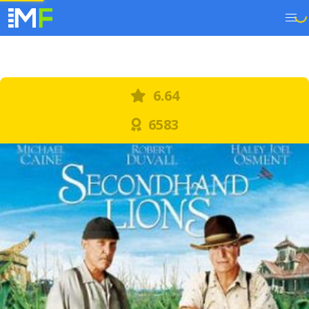
6.64
6583