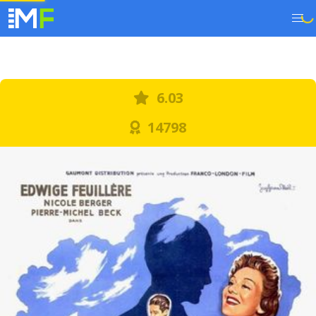
6.03
14798