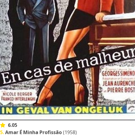
6.05
5.
Amar É Minha Profissão
(1958)