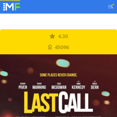
4.30
45096