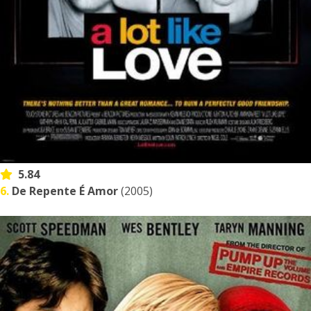
5.84
6.
De Repente É Amor
(2005)