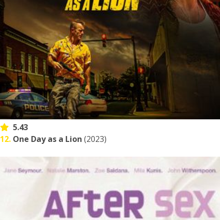
5.43
12.
One Day as a Lion
(2023)