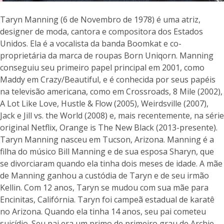
Taryn Manning (6 de Novembro de 1978) é uma atriz,
designer de moda, cantora e compositora dos Estados
Unidos. Ela é a vocalista da banda Boomkat e co-
proprietária da marca de roupas Born Uniqorn. Manning
conseguiu seu primeiro papel principal em 2001, como
Maddy em Crazy/Beautiful, e é conhecida por seus papéis
na televisão americana, como em Crossroads, 8 Mile (2002),
A Lot Like Love, Hustle & Flow (2005), Weirdsville (2007),
Jack e Jill vs. the World (2008) e, mais recentemente, na série
original Netflix, Orange is The New Black (2013-presente).
Taryn Manning nasceu em Tucson, Arizona. Manning é a
filha do músico Bill Manning e de sua esposa Sharyn, que
se divorciaram quando ela tinha dois meses de idade. A mãe
de Manning ganhou a custódia de Taryn e de seu irmão
Kellin. Com 12 anos, Taryn se mudou com sua mãe para
Encinitas, Califórnia. Taryn foi campeã estadual de karatê
no Arizona. Quando ela tinha 14 anos, seu pai cometeu
suicídio. Seu pai era um primo de primeiro grau de Archie