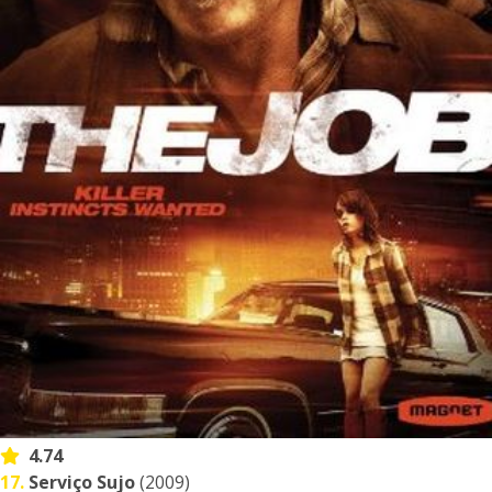
4.74
17.
Serviço Sujo
(2009)