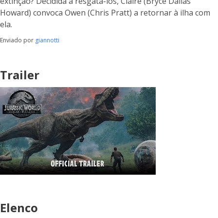
extinção? Decidida a resgatá-los, Claire (Bryce Dallas
Howard) convoca Owen (Chris Pratt) a retornar à ilha com
ela.
Enviado por
giannotti
Trailer
Elenco