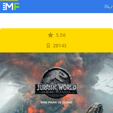
5.56
28143