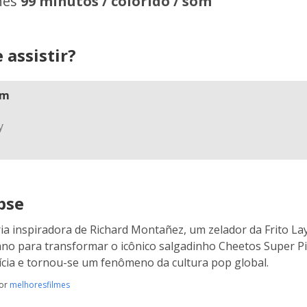
hes
99 minutos / colorido / som
 assistir?
am
pse
ria inspiradora de Richard Montañez, um zelador da Frito La
no para transformar o icônico salgadinho Cheetos Super P
ícia e tornou-se um fenômeno da cultura pop global.
por
melhoresfilmes