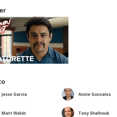
er
co
Jesse Garcia
Annie Gonzalez
Matt Walsh
Tony Shalhoub