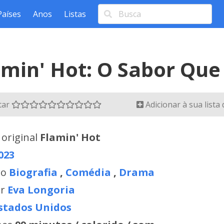
Países
Anos
Listas
amin' Hot: O Sabor Que
tar
Adicionar à sua lista
 original
Flamin' Hot
023
ro
Biografia
,
Comédia
,
Drama
or
Eva Longoria
stados Unidos