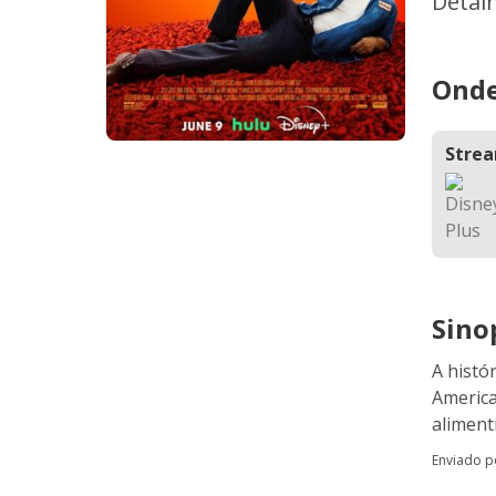
Detal
Onde
Stre
Sino
A histó
America
aliment
Enviado 