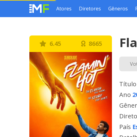
Atores
Diretores
Gêneros
Fl
6.45
8665
Vo
Título
Ano
2
Gêne
Diret
País
E