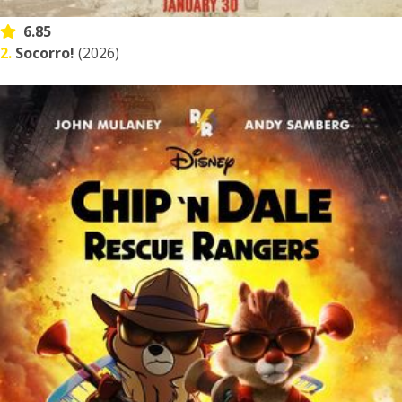
6.85
2.
Socorro!
(2026)