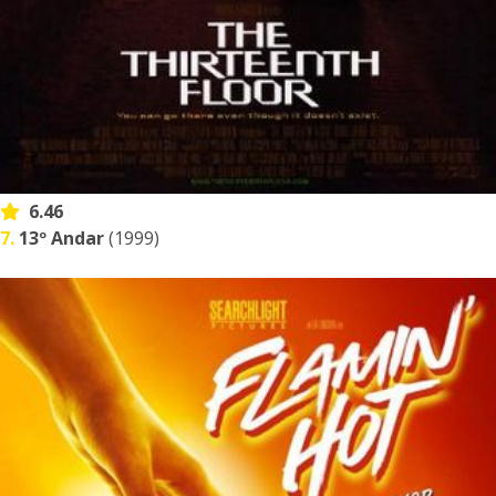
6.46
7.
13º Andar
(1999)