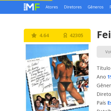
Atores
Diretores
Gêneros
Fei
4.64
42305
Vo
Título
Ano
1
Gêne
Diret
País
E