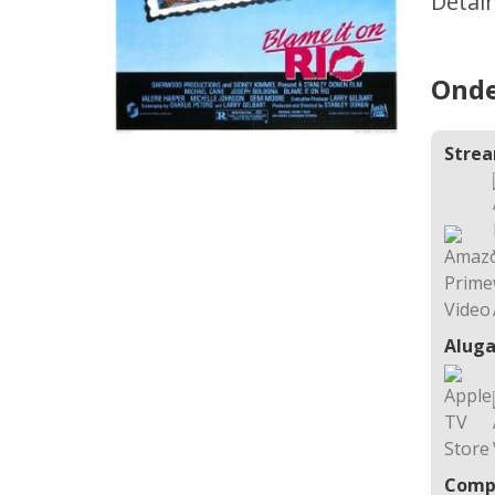
Detal
Onde
Stre
Aluga
Comp