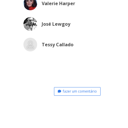
Valerie Harper
José Lewgoy
Tessy Callado
fazer um comentário