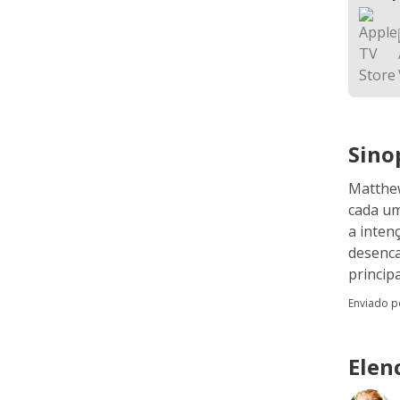
Sino
Matthew
cada um
a inten
desenca
princip
Enviado 
Elen