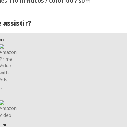
hes
110 minutos / colorido / som
 assistir?
am
r
rar