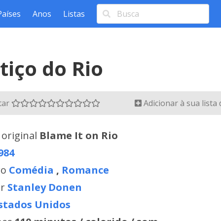
Países
Anos
Listas
tiço do Rio
tar
Adicionar à sua lista
 original
Blame It on Rio
984
ro
Comédia
,
Romance
or
Stanley Donen
stados Unidos