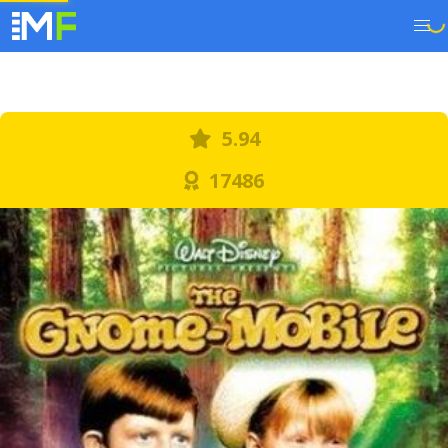
5.94
17486