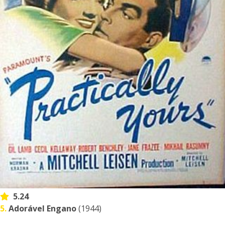
5.24
5.
Adorável Engano
(1944)