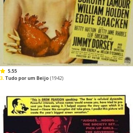
5.55
3.
Tudo por um Beijo
(1942)