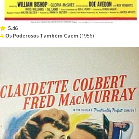
5.46
4.
Os Poderosos Também Caem
(1956)