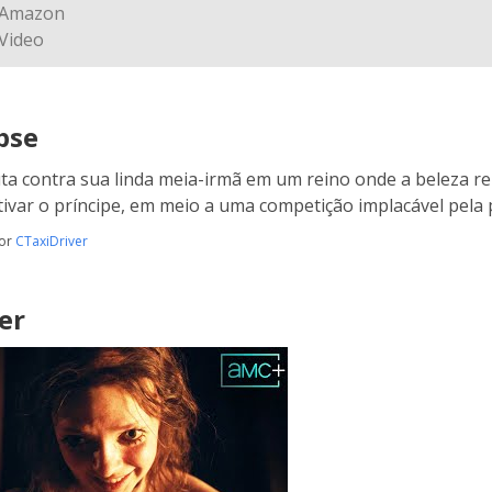
pse
luta contra sua linda meia-irmã em um reino onde a beleza r
tivar o príncipe, em meio a uma competição implacável pela p
por
CTaxiDriver
er