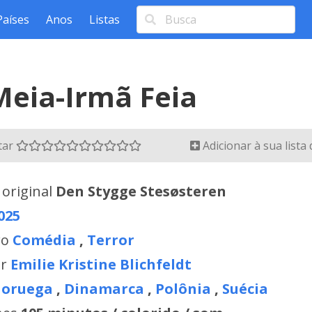
Países
Anos
Listas
Meia-Irmã Feia
tar
Adicionar à sua lista
 original
Den Stygge Stesøsteren
025
ro
Comédia
,
Terror
or
Emilie Kristine Blichfeldt
oruega
,
Dinamarca
,
Polônia
,
Suécia