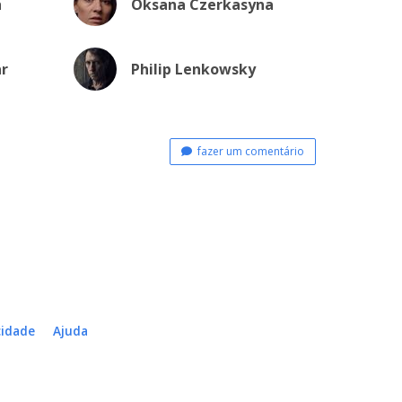
h
Oksana Czerkasyna
r
Philip Lenkowsky
fazer um comentário
cidade
Ajuda