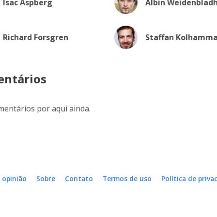
Isac Aspberg
Albin Weidenblad
Richard Forsgren
Staffan Kolhamma
ntários
entários por aqui ainda.
 opinião
Sobre
Contato
Termos de uso
Política de priva