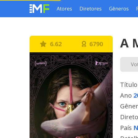
Atores
Diretores
Gêneros
A 
6.62
6790
Vo
Título
Ano
2
Gêne
Diret
País
N