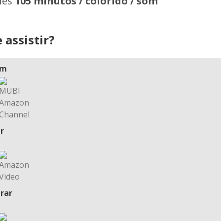
hes
105 minutos / colorido / som
 assistir?
am
r
rar