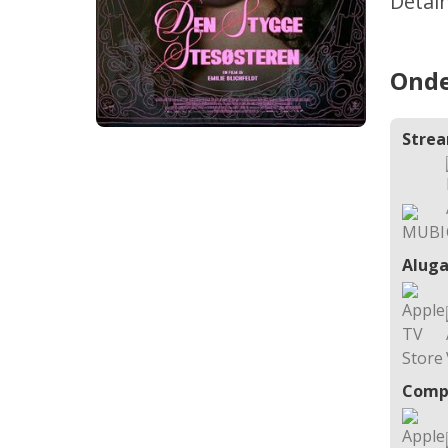
Detal
Onde
Stre
Aluga
Comp