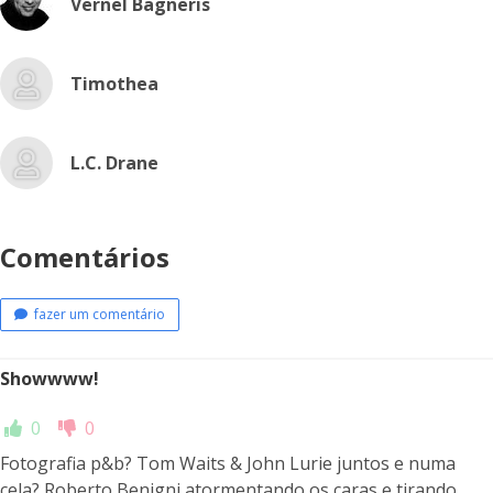
Vernel Bagneris
Timothea
L.C. Drane
Comentários
fazer um comentário
Showwww!
0
0
Fotografia p&b? Tom Waits & John Lurie juntos e numa
cela? Roberto Benigni atormentando os caras e tirando