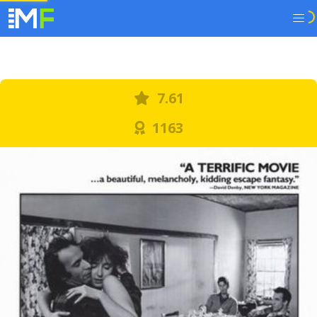
7.61
1163