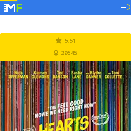
5.51
29545