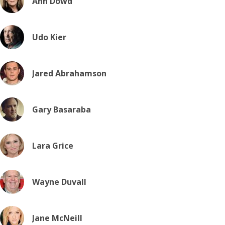
Ann Dowd
Udo Kier
Jared Abrahamson
Gary Basaraba
Lara Grice
Wayne Duvall
Jane McNeill