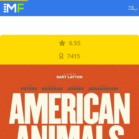
6.55
7415