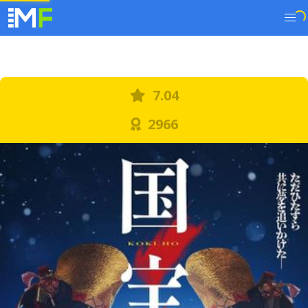
7.04
2966