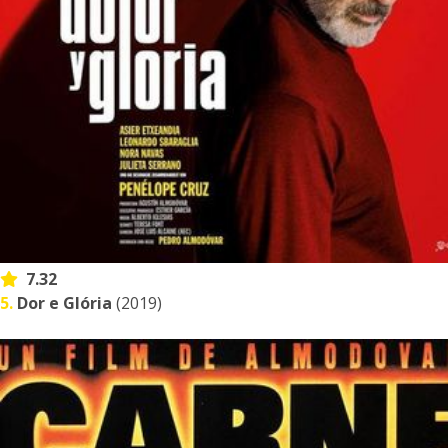
7.32
5.
Dor e Glória
(2019)