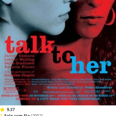
9.37
1.
Fale com Ela
(2002)