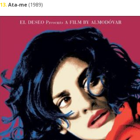
13.
Ata-me
(1989)