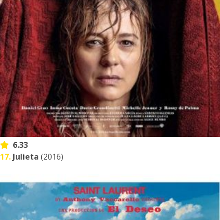
6.33
17.
Julieta
(2016)