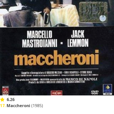
6.26
17.
Maccheroni
(1985)