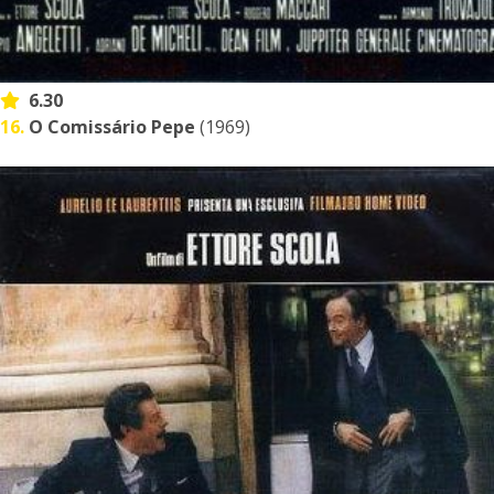
6.30
16.
O Comissário Pepe
(1969)