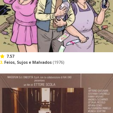
7.57
3.
Feios, Sujos e Malvados
(1976)