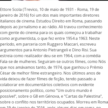
Ettore Scola (Trevico, 10 de maio de 1931 - Roma, 19 de
janeiro de 2016) foi um dos mais importantes diretores
italianos de cinema. Estudou Direito em Roma, passando
depois ao jornalismo e ao rádio. Ali travou conhecimento
com gente do cinema para os quais começou a trabalhar
como argumentista, o que fez entre 1954 a 1963. Neste
período, em parceria com Ruggero Maccari, escreveu
argumentos para Antonio Pietrangeli e Dino Risi. Sua
estreia como realizador deu-se em 1964, com a comédia
Fala-se de mulheres. Seguiram-se outros filmes, como Nós
que nos amávamos tanto, de 1974, que ganhou o Prêmio
César de melhor filme estrangeiro. Nos últimos anos de
vida deixou de fazer filmes de ficção, tendo passado a
colaborar em documentários coletivos com evidente
posicionamento político, como "Um outro mundo é
possível", sobre o G8 em Génova, e "Cartas da Palestina",
sobre o conflito nos territórios ocupados. Morreu em Roma
em 19 de janeiro de 2016, após alguns dias em coma, no