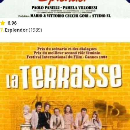
6.96
7.
Esplendor
(1989)