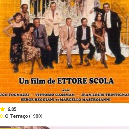
6.85
8.
O Terraço
(1980)