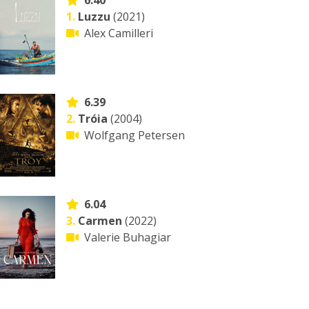
6.40
1.
Luzzu
(2021)
Alex Camilleri
6.39
2.
Tróia
(2004)
Wolfgang Petersen
6.04
3.
Carmen
(2022)
Valerie Buhagiar