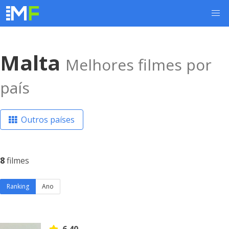
Malta
Melhores filmes por
país
Outros países
8
filmes
Ranking
Ano