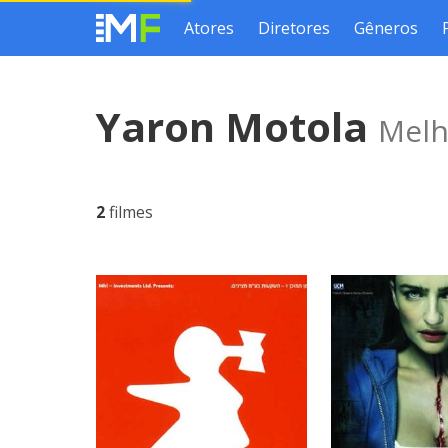
Atores
Diretores
Gêneros
Yaron Motola
Melh
2
filmes