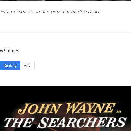
Esta pessoa ainda não possui uma descrição.
67
filmes
Ranking
Ano