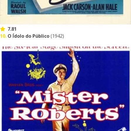
7.81
10.
O Ídolo do Público
(1942)