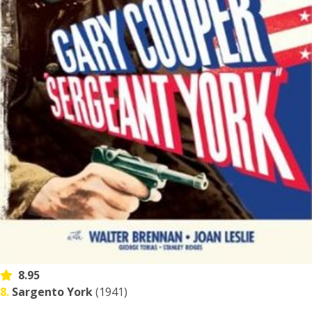
8.95
8.
Sargento York
(1941)