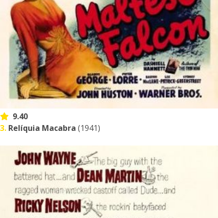
9.40
3.
Relíquia Macabra
(1941)